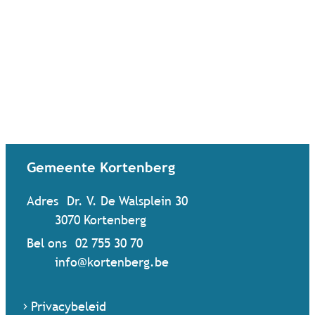
Contact & openingsuren
Gemeente Kortenberg
Adres
Dr. V. De Walsplein 30
,
3070
Kortenberg
Bel ons
02 755 30 70
Mail ons
info
@
kortenberg.be
Privacybeleid