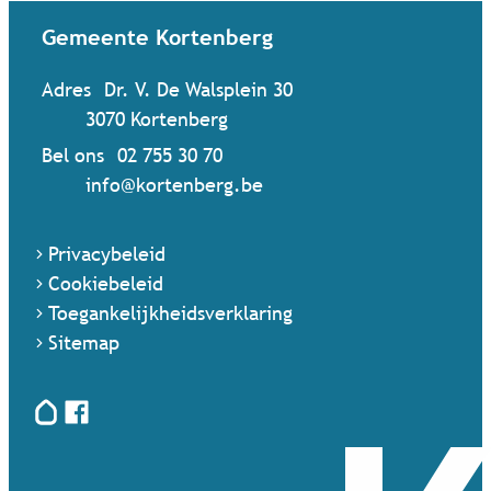
Contact & openingsuren
Gemeente Kortenberg
Adres
Dr. V. De Walsplein 30
,
3070
Kortenberg
Bel ons
02 755 30 70
Mail ons
info
@
kortenberg.be
Privacybeleid
Cookiebeleid
Toegankelijkheidsverklaring
Sitemap
Hoplr
Facebook
Terug naar startpagina