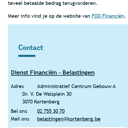
teveel betaalde bedrag terugvorderen.
Meer info vind je op de website van
FOD Financiën
.
Contact
Contact
Dienst Financiën - Belastingen
Adres
Administratief Centrum Gebouw A
Dr. V. De Walsplein 30
,
3070
Kortenberg
Bel ons
02 755 30 70
Mail ons
belastingen
@
kortenberg.be