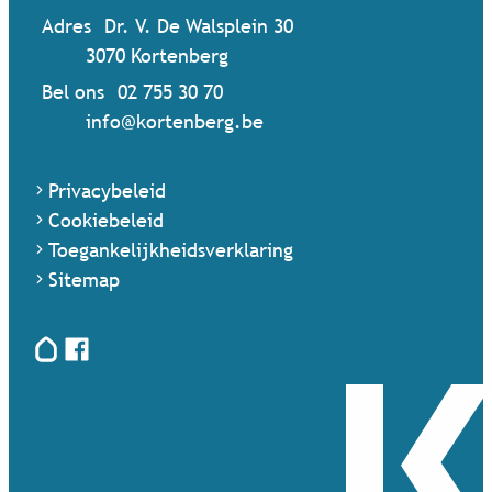
Adres
Dr. V. De Walsplein 30
,
3070
Kortenberg
Bel ons
02 755 30 70
Mail ons
info
@
kortenberg.be
Privacybeleid
Cookiebeleid
Toegankelijkheidsverklaring
Sitemap
Hoplr
Facebook
Terug naar startpagina