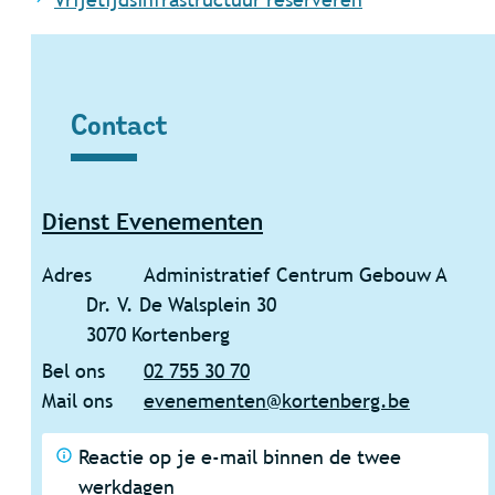
Contact
Contact
Dienst Evenementen
Adres
Administratief Centrum Gebouw A
Dr. V. De Walsplein 30
,
3070
Kortenberg
Bel ons
02 755 30 70
Mail ons
evenementen
@
kortenberg.be
Reactie op je e-mail binnen de twee
werkdagen