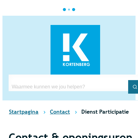
Naar inhoud
Kortenberg
Waarmee kunnen we jou helpen?
Z
Startpagina
Contact
Dienst Participatie
Contact & openingsuren