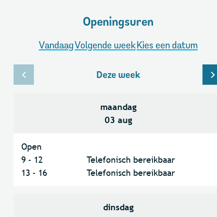
Openingsuren
Vandaag
Volgende week
Kies een datum
Deze week
Bekijk openingsuren van de week hiervoor
B
maandag
2026
03 aug
Open
9
-
12
Telefonisch bereikbaar
13
-
16
Telefonisch bereikbaar
dinsdag