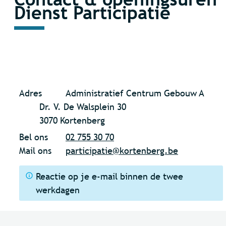
Dienst Participatie
Contact
Adres
Administratief Centrum Gebouw A
Dr. V. De Walsplein 30
,
3070
Kortenberg
Bel ons
02 755 30 70
Mail ons
participatie
@
kortenberg.be
Reactie op je e-mail binnen de twee
werkdagen