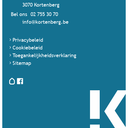
,
3070
Kortenberg
Bel ons
02 755 30 70
Mail ons
info
@
kortenberg.be
Privacybeleid
Cookiebeleid
Toegankelijkheidsverklaring
Sitemap
Hoplr
Facebook
Terug naar startpagina