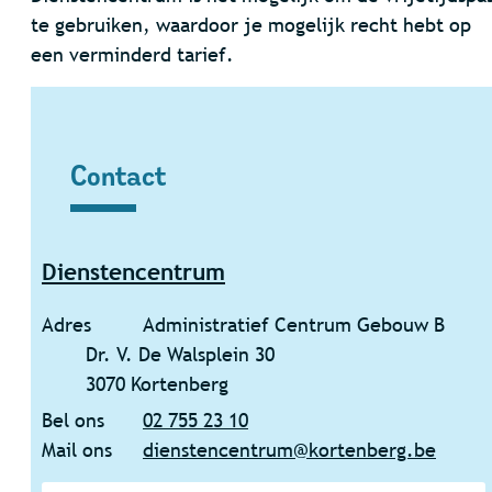
te gebruiken, waardoor je mogelijk recht hebt op
een verminderd tarief.
Contact
Contact
Dienstencentrum
Adres
Administratief Centrum Gebouw B
Dr. V. De Walsplein 30
,
3070
Kortenberg
Bel ons
02 755 23 10
Mail ons
dienstencentrum
@
kortenberg.be