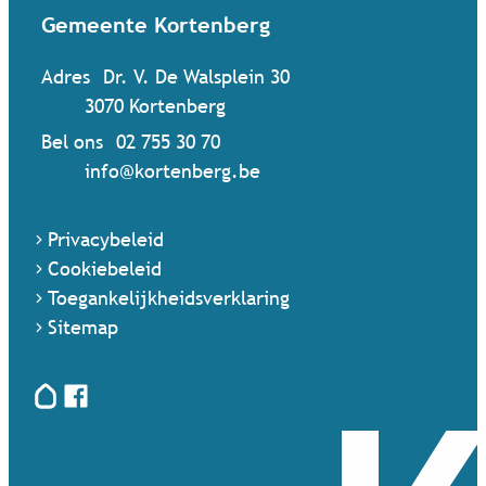
Contact & openingsuren
Gemeente Kortenberg
Adres
Dr. V. De Walsplein 30
,
3070
Kortenberg
Bel ons
02 755 30 70
Mail ons
info
@
kortenberg.be
Privacybeleid
Cookiebeleid
Toegankelijkheidsverklaring
Sitemap
Hoplr
Facebook
Terug naar startpagina