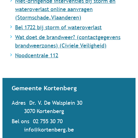
Niet-dringende interventies bij storm en
wateroverlast online aanvragen
(Stormschade.Vlaanderen)
Bel 1722 bij storm of wateroverlast
Wat doet de brandweer? (contactgegevens
brandweerzones) (Civiele Veiligheid)
Noodcentrale 112
Contact & openingsuren
Gemeente Kortenberg
Adres
Dr. V. De Walsplein 30
,
3070
Kortenberg
Bel ons
02 755 30 70
Mail ons
info
@
kortenberg.be