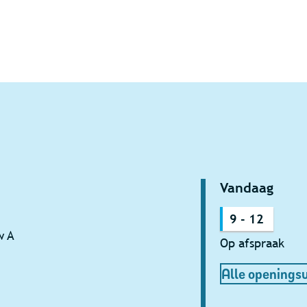
Vandaag
9
-
12
w A
Op afspraak
Alle openings