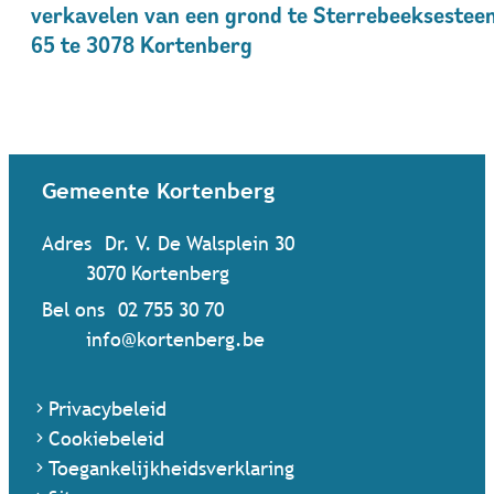
verkavelen van een grond te Sterrebeekseste
65 te 3078 Kortenberg
Contact & openingsuren
Gemeente Kortenberg
Adres
Dr. V. De Walsplein 30
,
3070
Kortenberg
Bel ons
02 755 30 70
Mail ons
info
@
kortenberg.be
Privacybeleid
Cookiebeleid
Toegankelijkheidsverklaring