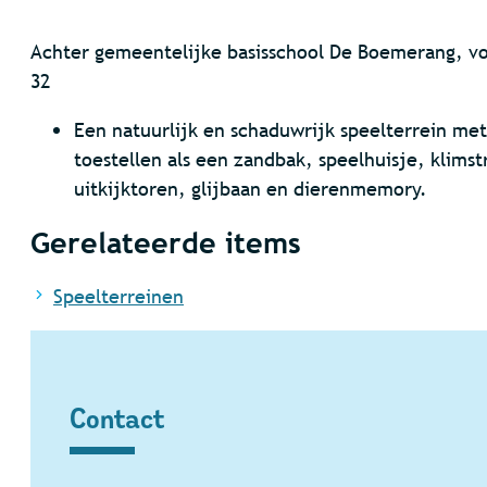
Achter gemeentelijke basisschool De Boemerang, v
32
Een natuurlijk en schaduwrijk speelterrein met
toestellen als een zandbak, speelhuisje, klimst
uitkijktoren, glijbaan en dierenmemory.
Gerelateerde items
Speelterreinen
Contact
Contact