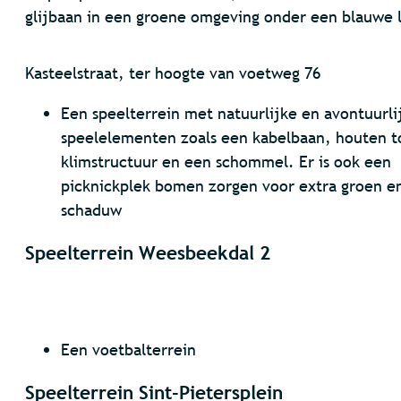
Kasteelstraat, ter hoogte van voetweg 76
Een speelterrein met natuurlijke en avontuurli
speelelementen zoals een kabelbaan, houten t
klimstructuur en een schommel. Er is ook een
picknickplek bomen zorgen voor extra groen e
schaduw
Speelterrein Weesbeekdal 2
Een voetbalterrein
Speelterrein Sint-Pietersplein