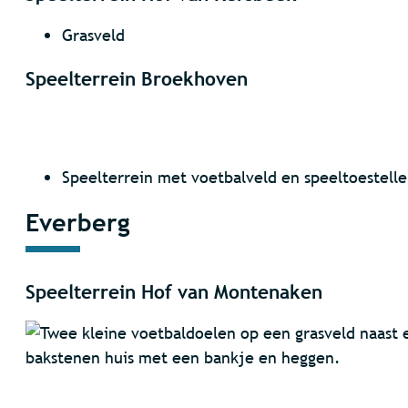
Grasveld
Speelterrein Broekhoven
Speelterrein met voetbalveld en speeltoestelle
Everberg
Speelterrein Hof van Montenaken