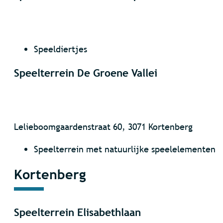
Speeldiertjes
Speelterrein De Groene Vallei
Lelieboomgaardenstraat 60, 3071 Kortenberg
Speelterrein met natuurlijke speelelementen
Kortenberg
Speelterrein Elisabethlaan