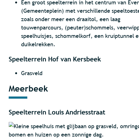
Een groot speelterrein in het centrum van Eve
(Gemeenteplein) met verschillende speeltoest
zoals onder meer een draaitol, een laag
touwenparcours, (peuter)schommels, veerwip
speelhuisjes, schommelkorf, een kruiptunnel 
duikelrekken.
Speelterrein Hof van Kersbeek
Grasveld
Meerbeek
Speelterrein Louis Andriesstraat