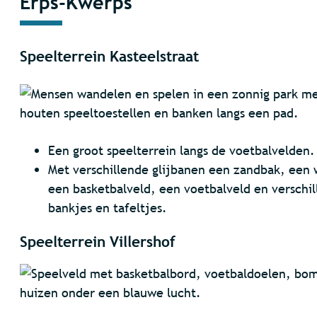
Erps-Kwerps
Speelterrein Kasteelstraat
Een groot speelterrein langs de voetbalvelden.
Met verschillende glijbanen een zandbak, een 
een basketbalveld, een voetbalveld en verschi
bankjes en tafeltjes.
Speelterrein Villershof