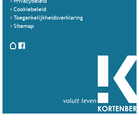
Privacybeleid
Cookiebeleid
Toegankelijkheidsverklaring
Sitemap
Hoplr
Facebook
Terug naar startpagina