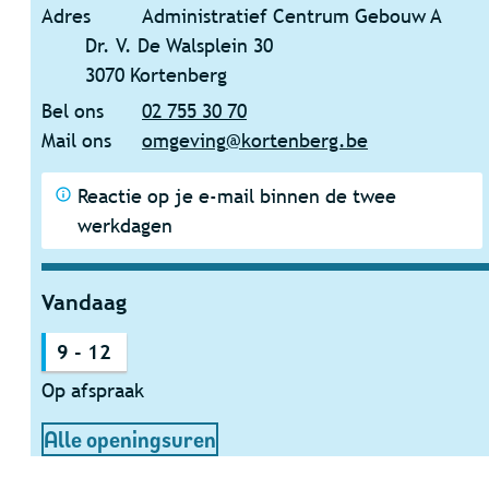
Adres
Administratief Centrum Gebouw A
Dr. V. De Walsplein 30
,
3070
Kortenberg
Bel ons
02 755 30 70
Mail ons
omgeving
@
kortenberg.be
Reactie op je e-mail binnen de twee
werkdagen
Vandaag
9
-
12
Op afspraak
Dienst Omgeving
Alle openingsuren