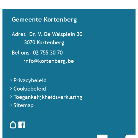
Contact & openingsuren
Gemeente Kortenberg
Adres
Dr. V. De Walsplein 30
,
3070
Kortenberg
Bel ons
02 755 30 70
Mail ons
info
@
kortenberg.be
Privacybeleid
Cookiebeleid
Toegankelijkheidsverklaring
Sitemap
Hoplr
Facebook