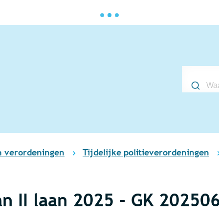
Waarmee 
n verordeningen
Tijdelijke politieverordeningen
an II laan 2025 - GK 20250