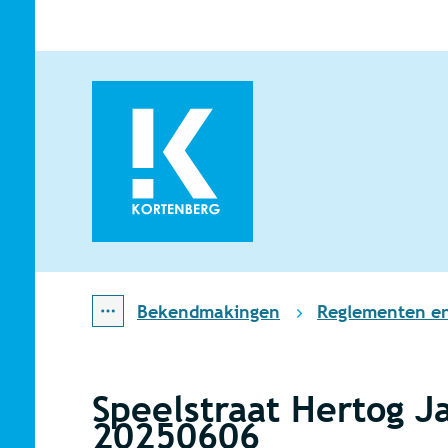
Naar inhoud
Kortenberg
Bekendmakingen
Reglementen e
Toon alle broodkruimel items
Speelstraat Hertog J
20250606