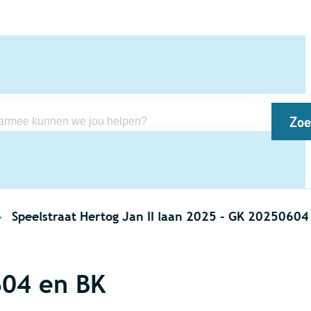
Zo
kunnen we jou helpen?
Speelstraat Hertog Jan II laan 2025 - GK 20250604 en BK 
604 en BK