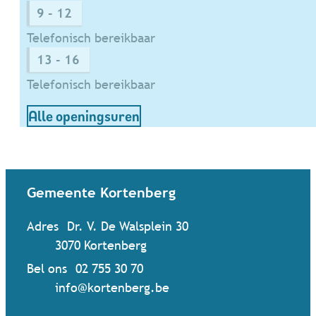
9
-
12
Telefonisch bereikbaar
13
-
16
Telefonisch bereikbaar
Dienst Mobiliteit
Alle openingsuren
Contact & openingsuren
Gemeente Kortenberg
Adres
Dr. V. De Walsplein 30
,
3070
Kortenberg
Bel ons
02 755 30 70
Mail ons
info
@
kortenberg.be