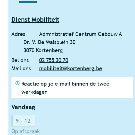
Dienst Mobiliteit
Adres
Administratief Centrum Gebouw A
Dr. V. De Walsplein 30
,
3070
Kortenberg
Bel ons
02 755 30 70
Mail ons
mobiliteit
@
kortenberg.be
Reactie op je e-mail binnen de twee
werkdagen
Vandaag
9
-
12
Op afspraak