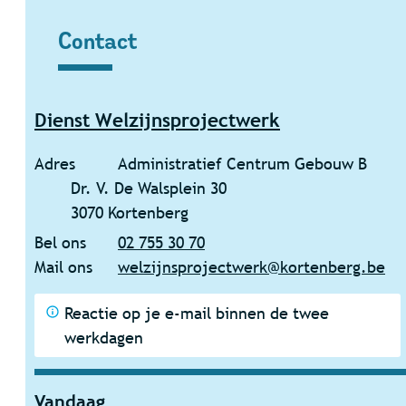
Contact
Contact
Dienst Welzijnsprojectwerk
Adres
Administratief Centrum Gebouw B
Dr. V. De Walsplein 30
,
3070
Kortenberg
Bel ons
02 755 30 70
Mail ons
welzijnsprojectwerk
@
kortenberg.be
Reactie op je e-mail binnen de twee
werkdagen
Vandaag