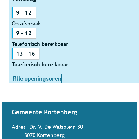
9
-
12
Op afspraak
9
-
12
Telefonisch bereikbaar
13
-
16
Telefonisch bereikbaar
Dienst Welzijnsprojectwerk
Alle openingsuren
Contact & openingsuren
Gemeente Kortenberg
Adres
Dr. V. De Walsplein 30
,
3070
Kortenberg