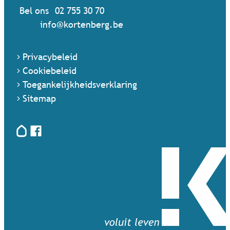
Bel ons
02 755 30 70
Mail ons
info
@
kortenberg.be
Privacybeleid
Cookiebeleid
Toegankelijkheidsverklaring
Sitemap
Hoplr
Facebook
Terug naar startpagina