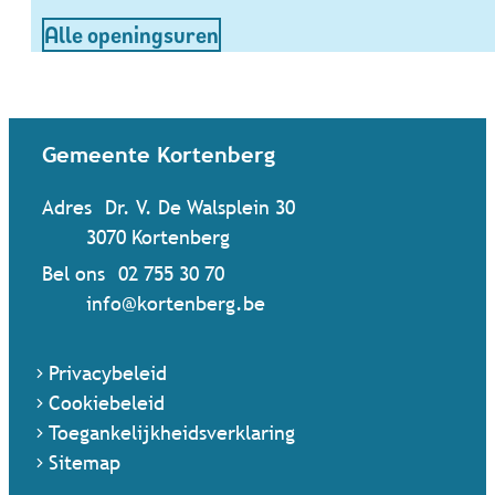
Dienst Vrije Tijd
Alle openingsuren
Contact & openingsuren
Gemeente Kortenberg
Adres
Dr. V. De Walsplein 30
,
3070
Kortenberg
Bel ons
02 755 30 70
Mail ons
info
@
kortenberg.be
Privacybeleid
Cookiebeleid
Toegankelijkheidsverklaring
Sitemap