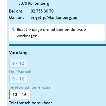
,
3070
Kortenberg
Bel ons
02 755 30 70
Mail ons
vrijetijd
@
kortenberg.be
Reactie op je e-mail binnen de twee
werkdagen
Vandaag
9
-
12
Op afspraak
9
-
12
Telefonisch bereikbaar
13
-
16
Telefonisch bereikbaar