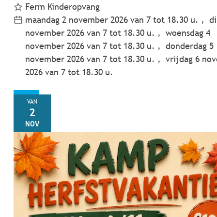
Ferm Kinderopvang
maandag 2 november 2026
van
7
tot
18.30
u.
d
november 2026
van
7
tot
18.30
u.
woensdag
4
november 2026
van
7
tot
18.30
u.
donderdag
5
november 2026
van
7
tot
18.30
u.
vrijdag
6 no
2026
van
7
tot
18.30
u.
MA
VAN
2
NOV
Initiatie zelfverdediging