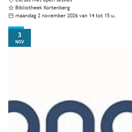
Bibliotheek Kortenberg
maandag 2 november 2026
van
14
tot
15
u.
DI
3
NOV
ontspanningsnamiddag Samana Everberg, samen blij