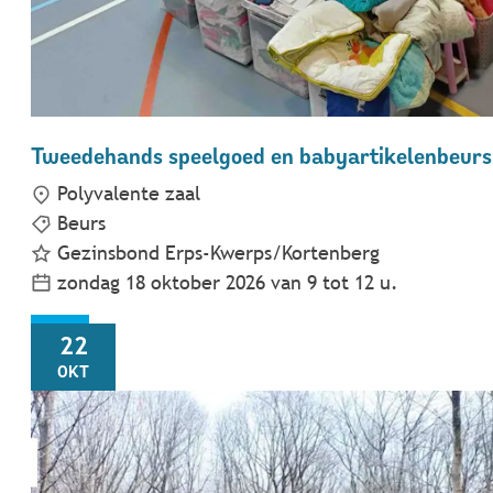
Tweedehands speelgoed en babyartikelenbeurs
Polyvalente zaal
Beurs
Gezinsbond Erps-Kwerps/Kortenberg
zondag 18 oktober 2026
van
9
tot
12
u.
DO
22
OKT
Wandeluurtje te Erps-Kwerps - 5 km