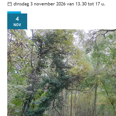
dinsdag 3 november 2026
van
13.30
tot
17
u.
WO
4
NOV
Silsomrangers: Herfst in het Bos