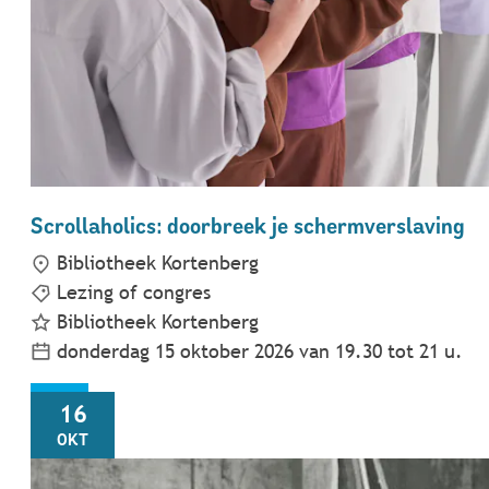
Scrollaholics: doorbreek je schermverslaving
Bibliotheek Kortenberg
Lezing of congres
Bibliotheek Kortenberg
donderdag 15 oktober 2026
van
19.30
tot
21
u.
VR
16
OKT
Kunst voor das Reich. Op zoek naar de naziroofkunst,