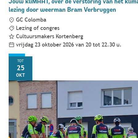
Jouw kliMAAT, over de verstoring van het klim
lezing door weerman Bram Verbruggen
GC Colomba
Lezing of congres
Cultuursmakers Kortenberg
vrijdag 23 oktober 2026
van
20
tot
22.30
u.
ZO
TOT
25
OKT
Wielerseizoen 2026 WTC Blosom Meerbeek