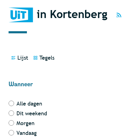
UiT
in Kortenberg
www-pa
Weergave
Lijst
Tegels
Verfijn of wijzig resultaten
Wanneer
Alle dagen
Dit weekend
Morgen
Vandaag