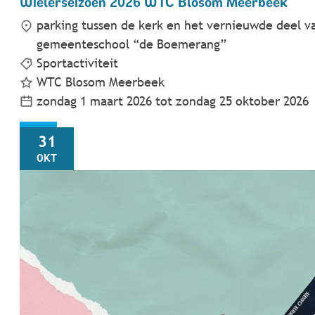
Wielerseizoen 2026 WTC Blosom Meerbeek
parking tussen de kerk en het vernieuwde deel v
gemeenteschool “de Boemerang”
Sportactiviteit
WTC Blosom Meerbeek
zondag 1 maart 2026
tot
zondag 25 oktober 2026
ZA
31
OKT
Digidokter: Klik, koop, klaar? Veilig betalen en hande