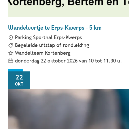
Wandeluurtje te Erps-Kwerps - 5 km
Parking Sporthal Erps-Kwerps
Begeleide uitstap of rondleiding
Wandelteam Kortenberg
donderdag 22 oktober 2026
van
10
tot
11.30
u.
DO
22
OKT
Geen zorgen over erfrecht en zorgvolmacht