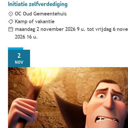
Initiatie zelfverdediging
OC Oud Gemeentehuis
Kamp of vakantie
maandag 2 november 2026
9
u.
tot
vrijdag 6 nov
2026
16
u.
MA
2
NOV
Filmnamiddag Huis van het Kind: Hotel Transylvania