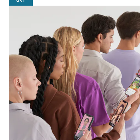
OKT
Scrollaholics: doorbreek je schermverslaving