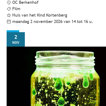
OC Berkenhof
Film
Huis van het Kind Kortenberg
maandag 2 november 2026
van
14
tot
16
u.
MA
2
NOV
STEM-workshop: Drijven en zinken