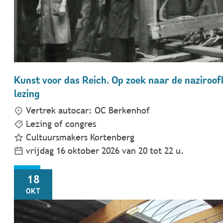
Kunst voor das Reich. Op zoek naar de naziroof
lezing
Vertrek autocar: OC Berkenhof
Lezing of congres
Cultuursmakers Kortenberg
vrijdag 16 oktober 2026
van
20
tot
22
u.
ZO
18
OKT
Tweedehands speelgoed en babyartikelenbeurs