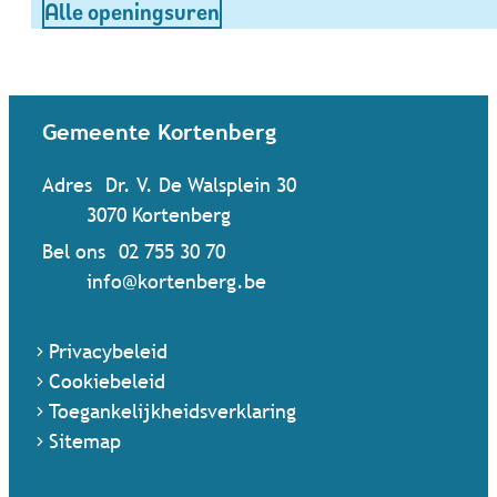
Bibliotheek
Alle openingsuren
Contact & openingsuren
Gemeente Kortenberg
Adres
Dr. V. De Walsplein 30
,
3070
Kortenberg
Bel ons
02 755 30 70
Mail ons
info
@
kortenberg.be
Privacybeleid
Cookiebeleid
Toegankelijkheidsverklaring
Sitemap