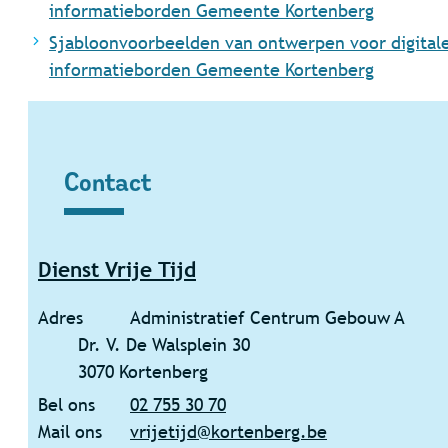
informatieborden Gemeente Kortenberg
Sjabloonvoorbeelden van ontwerpen voor digital
informatieborden Gemeente Kortenberg
Contact
Contact
Dienst Vrije Tijd
Adres
Administratief Centrum Gebouw A
Dr. V. De Walsplein 30
,
3070
Kortenberg
Bel ons
02 755 30 70
Mail ons
vrijetijd
@
kortenberg.be