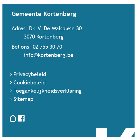
Contact & openingsuren
Gemeente Kortenberg
Adres
Dr. V. De Walsplein 30
,
3070
Kortenberg
Bel ons
02 755 30 70
Mail ons
info
@
kortenberg.be
Privacybeleid
Cookiebeleid
Toegankelijkheidsverklaring
Sitemap
Hoplr
Facebook
Terug naar startpagina