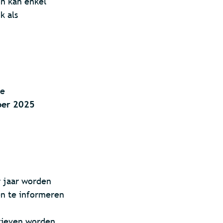
on kan enkel
k als
ke
ber 2025
r jaar worden
en te informeren
atieven worden