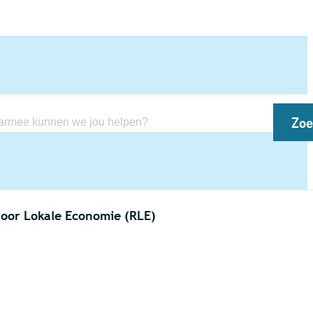
Zo
kunnen we jou helpen?
oor Lokale Economie (RLE)