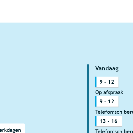
r de
oor de Braderie op de Leuvensesteenweg
Vandaag
9
-
12
Op afspraak
9
-
12
Telefonisch ber
13
-
16
werkdagen
Telefonisch ber