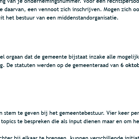
eling van je ondernemingsnummer. Voor een rechtsperso
e daarvan, een vennoot zich inschrijven. Mogen zich oo
it het bestuur van een middenstandorganisatie.
el orgaan dat de gemeente bijstaat inzake alle mogelij
g. De statuten werden op de gemeenteraad van
6 okto
 stem te geven bij het gemeentebestuur. Vier keer pe
opics te bespreken die als input dienen maar en om h
hter bij elkaar te brengen, kunnen verschillende initi