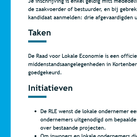
Je inschrijving is enkel geldig mits meded
de zaakvoerder of bestuurder, en bij gebrek
kandidaat aanmelden: drie afgevaardigden u
Taken
De Raad voor Lokale Economie is een officie
middenstandsaangelegenheden in Kortenber
goedgekeurd.
Initiatieven
De RLE wenst de lokale ondernemer een
ondernemers uitgenodigd om bepaalde t
over bestaande projecten.
Om inwoners en lokale ondernemers dic