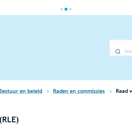
Waarmee 
Bestuur en beleid
Raden en commissies
Raad v
(RLE)