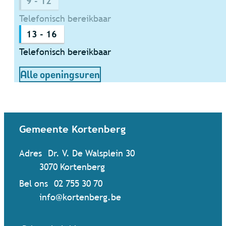
9
-
12
Telefonisch bereikbaar
13
-
16
Telefonisch bereikbaar
Dienst Burgerzaken
Alle openingsuren
Contact & openingsuren
Gemeente Kortenberg
Adres
Dr. V. De Walsplein 30
,
3070
Kortenberg
Bel ons
02 755 30 70
Mail ons
info
@
kortenberg.be