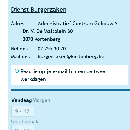
Dienst Burgerzaken
Adres
Administratief Centrum Gebouw A
Dr. V. De Walsplein 30
,
3070
Kortenberg
Bel ons
02 755 30 70
Mail ons
burgerzaken
@
kortenberg.be
Reactie op je e-mail binnen de twee
werkdagen
Vandaag
Morgen
9
-
12
Op afspraak