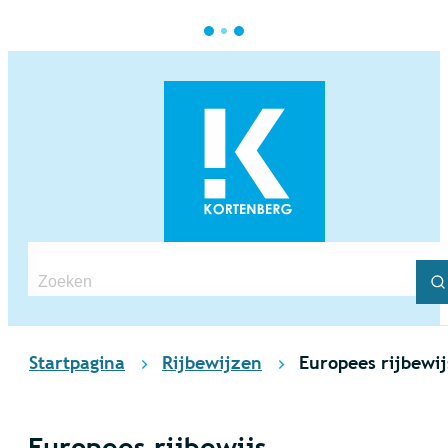
Naar inhoud
Kortenberg
Waarmee kunnen we jou helpen?
Z
Startpagina
Rijbewijzen
Europees rijbewij
Europees rijbewijs